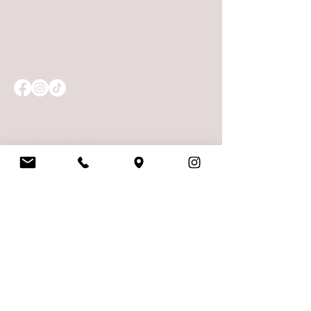
Unsere Winter-Öffnungszeiten:
Mo. Di. Do. So. 17-21 Uhr
Fr. Sa. 17-22 Uhr
Mi. geschlossen
© 2025 by chez kim
Wir freuen uns auf Deine
Nachricht!