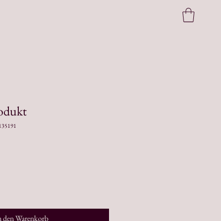
rodukt
135191
n den Warenkorb