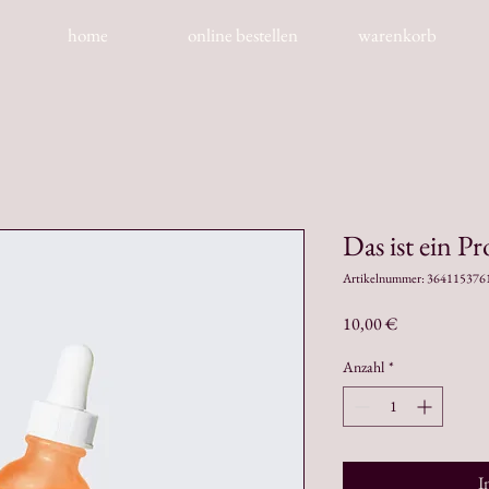
home
online bestellen
warenkorb
Das ist ein P
Artikelnummer: 364115376
Preis
10,00 €
Anzahl
*
I