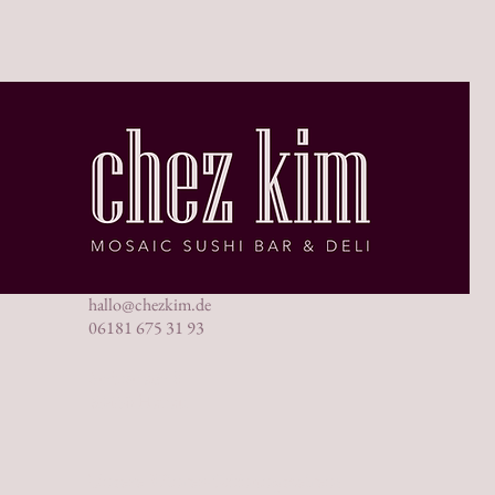
hallo@chezkim.de
06181 675 31 93
Steinstraße 8
63450 Hanau
Unsere Winter-Öffnungszeiten: