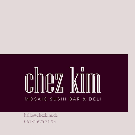
hallo@chezkim.de
06181 675 31 93
Steinstraße 8