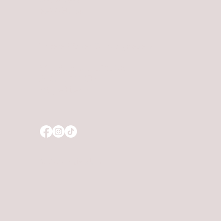
63450 Hanau
Unsere Winter-Öffnungszeiten:
Mo. Di. Do. So. 17-21 Uhr
Fr. Sa. 17-22 Uhr
Mi. geschlossen
© 2025 by chez kim